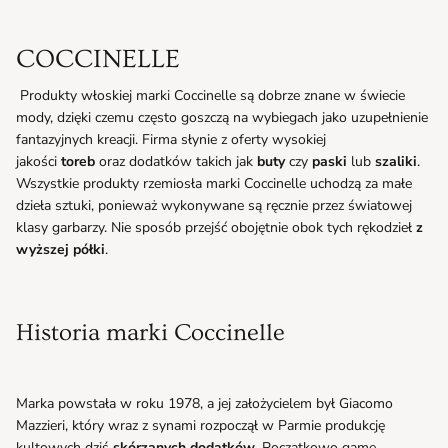
COCCINELLE
Produkty włoskiej marki Coccinelle są dobrze znane w świecie
mody, dzięki czemu często goszczą na wybiegach jako uzupełnienie
fantazyjnych kreacji. Firma słynie z oferty wysokiej
jakości
toreb
oraz dodatków takich jak
buty
czy
paski
lub
szaliki
.
Wszystkie produkty rzemiosła marki Coccinelle uchodzą za małe
dzieła sztuki, ponieważ wykonywane są ręcznie przez światowej
klasy garbarzy. Nie sposób przejść obojętnie obok tych rękodzieł
z
wyższej półki
.
Historia marki Coccinelle
Marka powstała w roku 1978, a jej założycielem był Giacomo
Mazzieri, który wraz z synami rozpoczął w Parmie produkcję
kultowych dziś
skórzanych dodatków
. Początkowo gamę