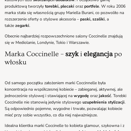
produktową tworzyły
torebki, plecaki
oraz
portfele
. W roku 2006
marka stała się własnością grupy Mariella Burani, co pozwoliło na
rozszerzenie oferty o stylowe akcesoria –
paski, szaliki
, a
także
zegarki
.
Obecnie najbardziej rozpowszechnione salony Coccinelle znajdują
się w Mediolanie, Londynie, Tokio i Warszawie.
Marka Coccinelle –
szyk
i
elegancja
po
włosku
Od samego początku założeniem marki Coccinnelle była
koncentracja na współczesnej kobiecie – zabieganej, aktywnej, ale
jednocześnie stylowej i stawiającej na
wygodę
oraz
jakość
. Torebki
Coccinelle nie stanowią jedynie stylowego
uzupełnienia stylizacji
.
Są odpowiednio pojemne, wygodne i trwałe, pozwalając kobiecie
mieć przy sobie wszystko, co dla niej najważniejsze.
Idealna klientka marki Coccinelle to kobieta
glamour, szykowna i z