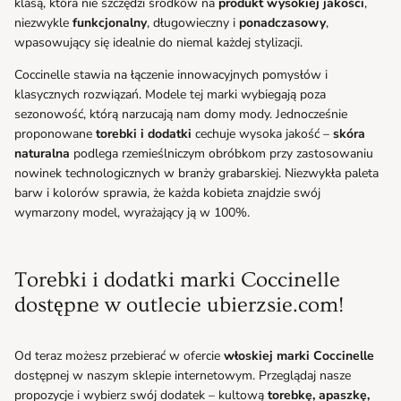
klasą, która nie szczędzi środków na
produkt wysokiej jakości
,
niezwykle
funkcjonalny
, długowieczny i
ponadczasowy
,
wpasowujący się idealnie do niemal każdej stylizacji.
Coccinelle stawia na łączenie innowacyjnych pomysłów i
klasycznych rozwiązań. Modele tej marki wybiegają poza
sezonowość, którą narzucają nam domy mody. Jednocześnie
proponowane
torebki i dodatki
cechuje wysoka jakość –
skóra
naturalna
podlega rzemieślniczym obróbkom przy zastosowaniu
nowinek technologicznych w branży grabarskiej. Niezwykła paleta
barw i kolorów sprawia, że każda kobieta znajdzie swój
wymarzony model, wyrażający ją w 100%.
Torebki i dodatki marki Coccinelle
dostępne w outlecie ubierzsie.com!
Od teraz możesz przebierać w ofercie
włoskiej marki
Coccinelle
dostępnej w naszym sklepie internetowym. Przeglądaj nasze
propozycje i wybierz swój dodatek – kultową
torebkę, apaszkę,