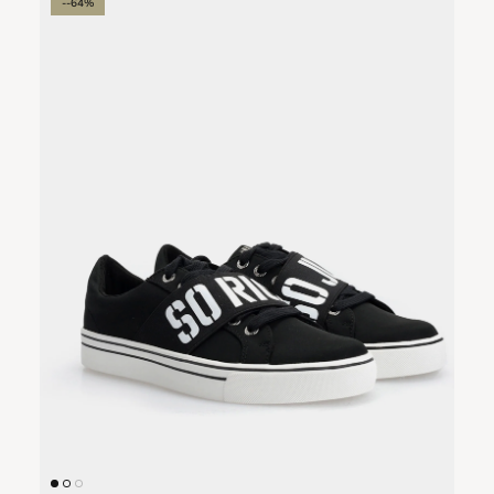
--64%