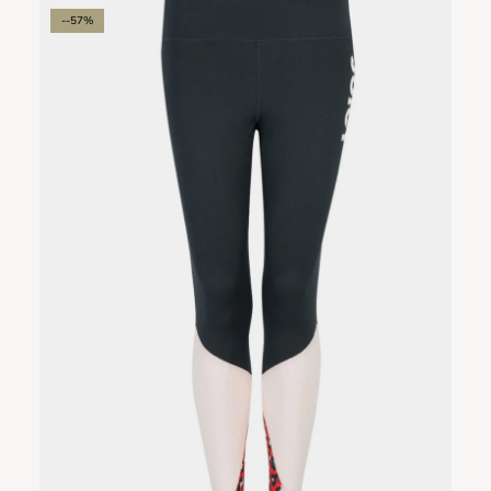
--57%