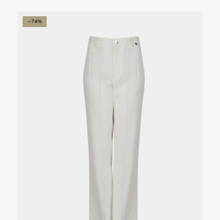
--74%