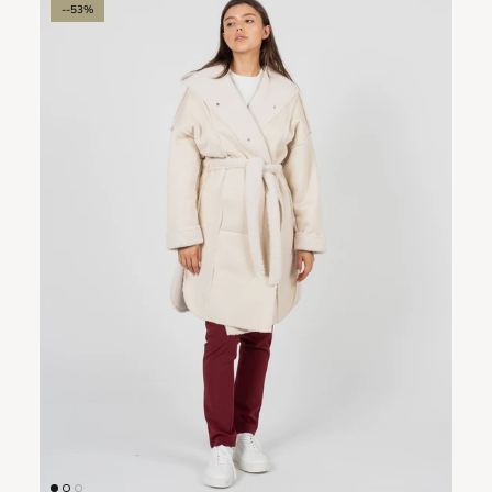
--53%