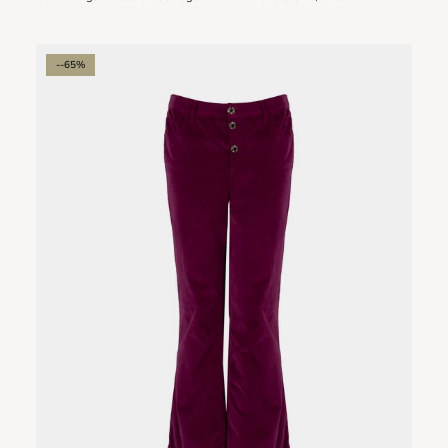
--65%