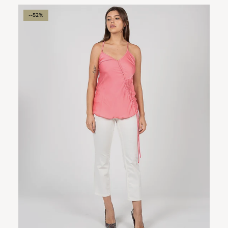
--52%