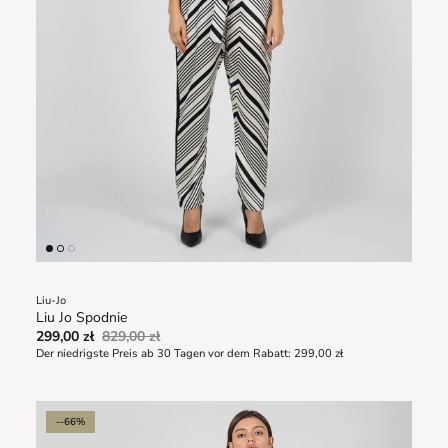
Liu-Jo
Liu Jo Spodnie
299,00 zł
829,00 zł
Der niedrigste Preis ab 30 Tagen vor dem Rabatt:
299,00 zł
--66%